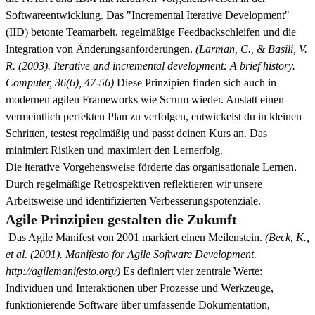
Softwareentwicklung. Das "Incremental Iterative Development"
(IID) betonte Teamarbeit, regelmäßige Feedbackschleifen und die
Integration von Änderungsanforderungen.
(Larman, C., & Basili, V.
R. (2003). Iterative and incremental development: A brief history.
Computer, 36(6), 47-56)
Diese Prinzipien finden sich auch in
modernen agilen Frameworks wie Scrum wieder. Anstatt einen
vermeintlich perfekten Plan zu verfolgen, entwickelst du in kleinen
Schritten, testest regelmäßig und passt deinen Kurs an. Das
minimiert Risiken und maximiert den Lernerfolg.
Die iterative Vorgehensweise förderte das organisationale Lernen.
Durch regelmäßige Retrospektiven reflektieren wir unsere
Arbeitsweise und identifizierten Verbesserungspotenziale.
Agile Prinzipien gestalten die Zukunft
Das Agile Manifest von 2001 markiert einen Meilenstein.
(Beck, K.,
et al. (2001). Manifesto for Agile Software Development.
http://agilemanifesto.org/)
Es definiert vier zentrale Werte:
Individuen und Interaktionen über Prozesse und Werkzeuge,
funktionierende Software über umfassende Dokumentation,