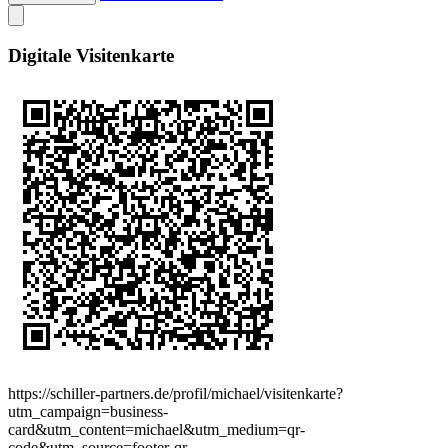
Digitale Visitenkarte
https://schiller-partners.de/profil/michael/visitenkarte?
utm_campaign=business-
card&utm_content=michael&utm_medium=qr-
code&utm_source=footer-qr