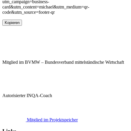
utm_campaign=business-
card&utm_content=michael&utm_medium=qr-
code&utm_source=footer-qr
Kopieren
Mitglied im BVMW – Bundesverband mittelständische Wirtschaft
Autorisierter INQA-Coach
Mitglied im Projektspeicher