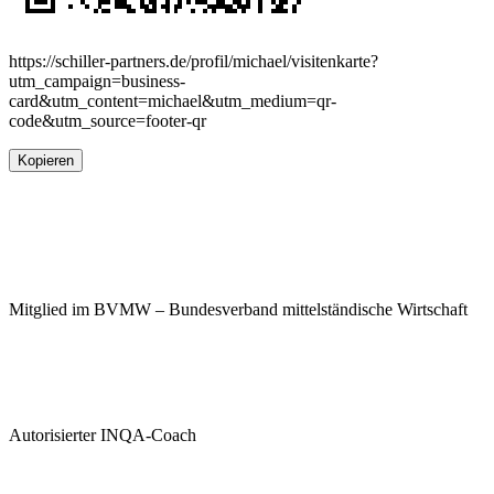
https://schiller-partners.de/profil/michael/visitenkarte?
utm_campaign=business-
card&utm_content=michael&utm_medium=qr-
code&utm_source=footer-qr
Kopieren
Mitglied im BVMW – Bundesverband mittelständische Wirtschaft
Autorisierter INQA-Coach